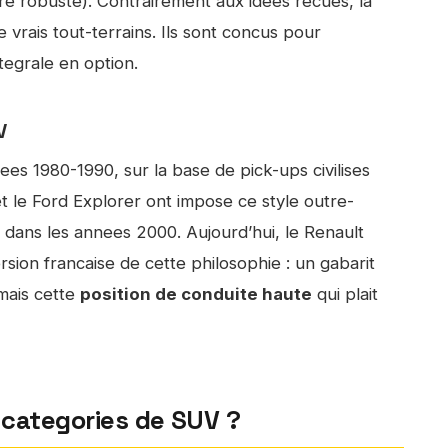
ure robuste). Contrairement aux idees recues, la
vrais tout-terrains. Ils sont concus pour
ntegrale en option.
V
es 1980-1990, sur la base de pick-ups civilises
t le Ford Explorer ont impose ce style outre-
 dans les annees 2000. Aujourd’hui, le Renault
sion francaise de cette philosophie : un gabarit
 mais cette
position de conduite haute
qui plait
s categories de SUV ?