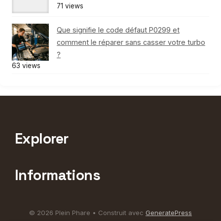
71 views
Que signifie le code défaut P0299 et
comment le réparer sans casser votre turbo
?
63 views
Explorer
Informations
© 2026 Plein Phare
• Construit avec
GeneratePress