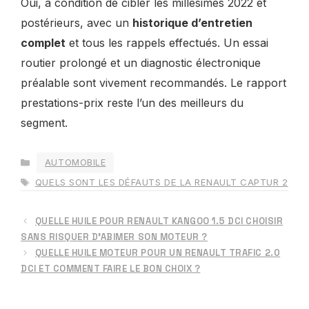
Oui, à condition de cibler les millésimes 2022 et
postérieurs, avec un
historique d’entretien
complet
et tous les rappels effectués. Un essai
routier prolongé et un diagnostic électronique
préalable sont vivement recommandés. Le rapport
prestations-prix reste l’un des meilleurs du
segment.
CATÉGORIES
AUTOMOBILE
ÉTIQUETTES
QUELS SONT LES DÉFAUTS DE LA RENAULT CAPTUR 2​
QUELLE HUILE POUR RENAULT KANGOO 1.5 DCI CHOISIR
SANS RISQUER D’ABIMER SON MOTEUR ?
QUELLE HUILE MOTEUR POUR UN RENAULT TRAFIC 2.0
DCI ET COMMENT FAIRE LE BON CHOIX ?