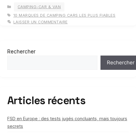
CATÉGORIES
CAMPING-CAR & VAN
ÉTIQUETTES
10 MARQUES DE CAMPING CARS LES PLUS FIABLES
LAISSER UN COMMENTAIRE
Rechercher
Rechercher
Articles récents
FSD en Europe : des tests jugés concluants, mais toujours
secrets