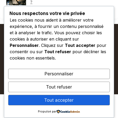
?
64 views
Nous respectons votre vie privée
Les cookies nous aident à améliorer votre
expérience, à fournir un contenu personnalisé
et à analyser le trafic. Vous pouvez choisir les
cookies à autoriser en cliquant sur
Explorer
Personnaliser
. Cliquez sur
Tout accepter
pour
consentir ou sur
Tout refuser
pour décliner les
cookies non essentiels.
Informations
Personnaliser
Tout refuser
© 2026 Plein Phare
• Construit avec
GeneratePress
Tout accepter
Propulsé par