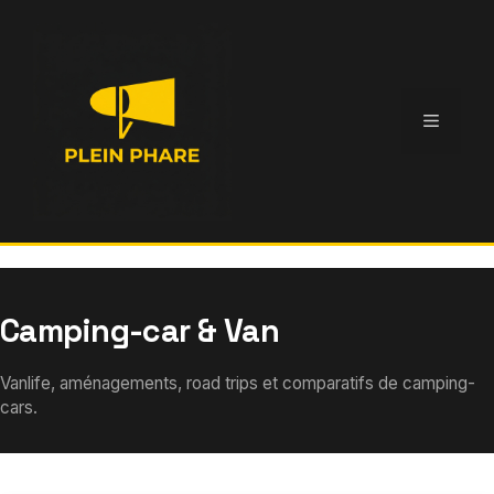
Aller
au
contenu
Menu
Camping-car & Van
Vanlife, aménagements, road trips et comparatifs de camping-
cars.