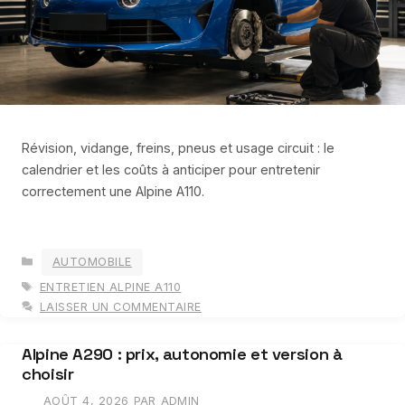
Révision, vidange, freins, pneus et usage circuit : le
calendrier et les coûts à anticiper pour entretenir
correctement une Alpine A110.
CATÉGORIES
AUTOMOBILE
ÉTIQUETTES
ENTRETIEN ALPINE A110
LAISSER UN COMMENTAIRE
Alpine A290 : prix, autonomie et version à
choisir
AOÛT 4, 2026
PAR
ADMIN