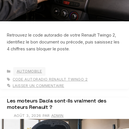
Retrouvez le code autoradio de votre Renault Twingo 2,
identifiez le bon document ou précode, puis saisissez les
4 chiffres sans bloquer le poste.
CATÉGORIES
AUTOMOBILE
ÉTIQUETTES
CODE AUTORADIO RENAULT TWINGO 2
LAISSER UN COMMENTAIRE
Les moteurs Dacia sont-ils vraiment des
moteurs Renault ?
AOÛT 3, 2026
PAR
ADMIN