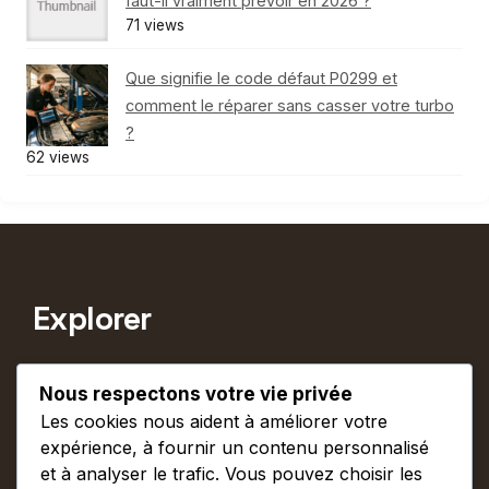
faut-il vraiment prévoir en 2026 ?
71 views
Que signifie le code défaut P0299 et
comment le réparer sans casser votre turbo
?
62 views
Explorer
Informations
Nous respectons votre vie privée
Les cookies nous aident à améliorer votre
expérience, à fournir un contenu personnalisé
et à analyser le trafic. Vous pouvez choisir les
© 2026 Plein Phare
• Construit avec
GeneratePress