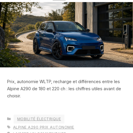
Prix, autonomie WLTP, recharge et différences entre les
Alpine A290 de 180 et 220 ch : les chiffres utiles avant de
choisir.
CATÉGORIES
MOBILITÉ ÉLECTRIQUE
ÉTIQUETTES
ALPINE A290 PRIX AUTONOMIE