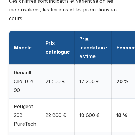
Ces chiffres sont indicatifs et varient selon les
motorisations, les finitions et les promotions en
cours.
Prix
Prix
Modèle
mandataire
Économ
catalogue
estimé
Renault
Clio TCe
21 500 €
17 200 €
20 %
90
Peugeot
208
22 800 €
18 600 €
18 %
PureTech