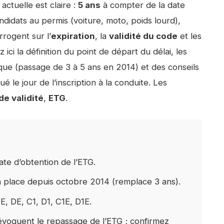
 actuelle est claire :
5 ans
à compter de la date
andidats au permis (voiture, moto, poids lourd),
rrogent sur l’
expiration
, la
validité du code
et les
i la définition du point de départ du délai, les
que (passage de 3 à 5 ans en 2014) et des conseils
 le jour de l’inscription à la conduite. Les
de validité
,
ETG
.
date d’obtention de l’ETG.
 place depuis octobre 2014 (remplace 3 ans).
CE, DE, C1, D1, C1E, D1E.
évoquent le repassage de l’ETG ; confirmez