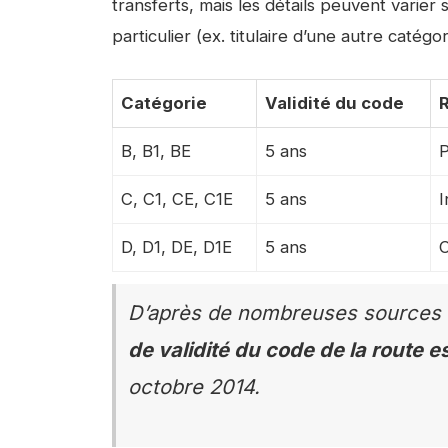
transferts, mais les détails peuvent varier 
particulier (ex. titulaire d’une autre caté
Catégorie
Validité du code
B, B1, BE
5 ans
P
C, C1, CE, C1E
5 ans
I
D, D1, DE, D1E
5 ans
C
D’après de nombreuses sources 
de validité du code de la route e
octobre 2014.