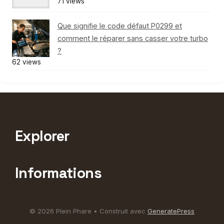
71 views
Que signifie le code défaut P0299 et
comment le réparer sans casser votre turbo
?
62 views
Explorer
Informations
© 2026 Plein Phare
• Construit avec
GeneratePress