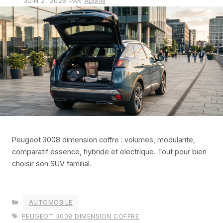
JUIN 2, 2026
PAR
ADMIN
Peugeot 3008 dimension coffre : volumes, modularite,
comparatif essence, hybride et electrique. Tout pour bien
choisir son SUV familial.
CATÉGORIES
AUTOMOBILE
ÉTIQUETTES
PEUGEOT 3008 DIMENSION COFFRE