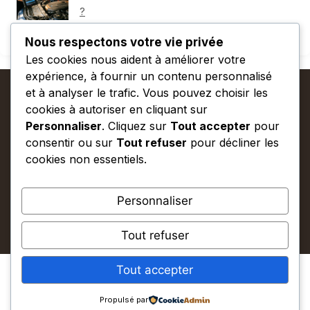
?
63 views
Nous respectons votre vie privée
Les cookies nous aident à améliorer votre
expérience, à fournir un contenu personnalisé
et à analyser le trafic. Vous pouvez choisir les
cookies à autoriser en cliquant sur
Explorer
Personnaliser
. Cliquez sur
Tout accepter
pour
consentir ou sur
Tout refuser
pour décliner les
cookies non essentiels.
Informations
Personnaliser
© 2026 Plein Phare
• Construit avec
GeneratePress
Tout refuser
Tout accepter
Propulsé par