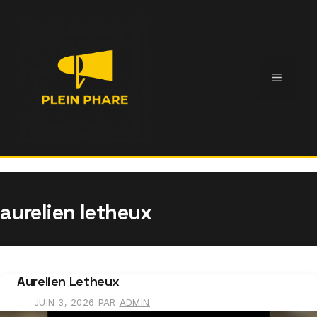
Aller
au
contenu
Menu
aurelien letheux
Aurelien Letheux
JUIN 3, 2026
PAR
ADMIN